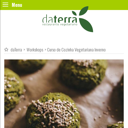
daTerra
>
Workshops
>
Curso de Cozinha Vegetariana Inverno