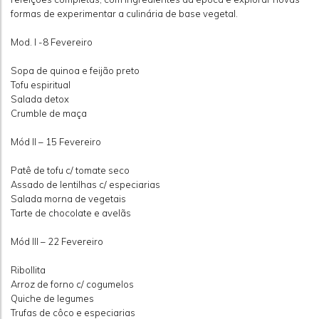
formas de experimentar a culinária de base vegetal.
Mod. I -8 Fevereiro
Sopa de quinoa e feijão preto
Tofu espiritual
Salada detox
Crumble de maça
Mód II – 15 Fevereiro
Patê de tofu c/ tomate seco
Assado de lentilhas c/ especiarias
Salada morna de vegetais
Tarte de chocolate e avelãs
Mód III – 22 Fevereiro
Ribollita
Arroz de forno c/ cogumelos
Quiche de legumes
Trufas de côco e especiarias