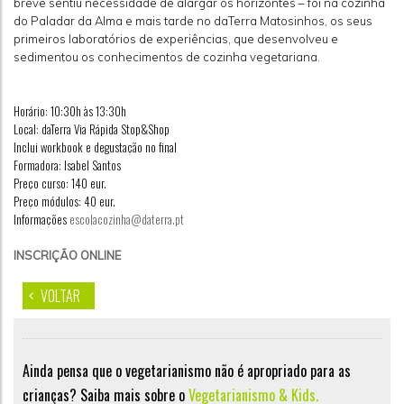
breve sentiu necessidade de alargar os horizontes – foi na cozinha
do Paladar da Alma e mais tarde no daTerra Matosinhos, os seus
primeiros laboratórios de experiências, que desenvolveu e
sedimentou os conhecimentos de cozinha vegetariana.
Horário: 10:30h às 13:30h
Local: daTerra Via Rápida Stop&Shop
Inclui workbook e degustação no final
Formadora: Isabel Santos
Preço curso: 140 eur.
Preço módulos: 40 eur.
Informações
escolacozinha@daterra.pt
INSCRIÇÃO ONLINE
VOLTAR
Ainda pensa que o vegetarianismo não é apropriado para as
crianças? Saiba mais sobre o
Vegetarianismo & Kids.