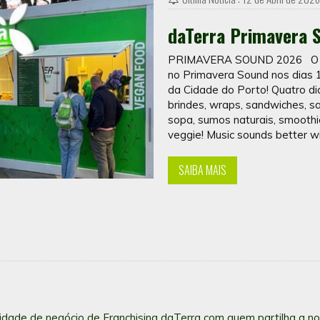
daTerra Primavera 
PRIMAVERA SOUND 2026 O daT
no Primavera Sound nos dias 1
da Cidade do Porto! Quatro di
brindes, wraps, sandwiches, sa
sopa, sumos naturais, smooth
veggie! Music sounds better w
SAIBA MAIS
nidade de negócio de Franchising daTerra com quem partilha a no