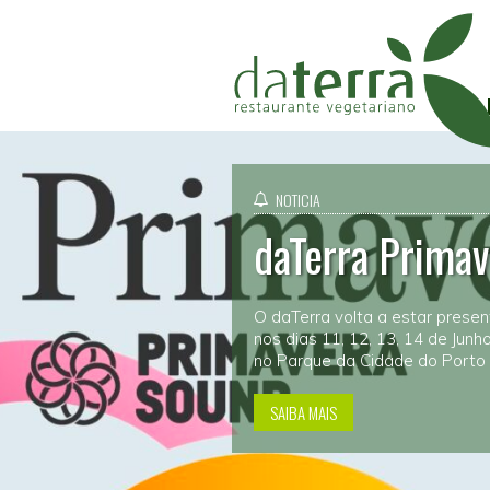
NOTICIA
daTerra Prima
O daTerra volta a estar prese
nos dias 11, 12, 13, 14 de Junh
no Parque da Cidade do Porto
SAIBA MAIS