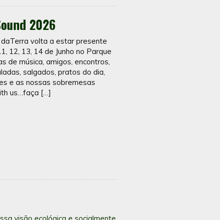
Sound 2026
erra volta a estar presente
1, 12, 13, 14 de Junho no Parque
as de música, amigos, encontros,
ladas, salgados, pratos do dia,
ies e as nossas sobremesas
ith us…faça […]
ssa visão ecológica e socialmente