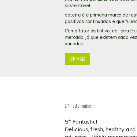
sustentável.
daterra é a primeira marca de re
positivos continuados e que func
Como fator distintivo, daTerra é
mercado, já que existem cada vez
variados.
LER MAIS
Testemunhos
5* Fantastic!
Delicious, fresh, healthy and
advance. Highly recommend i