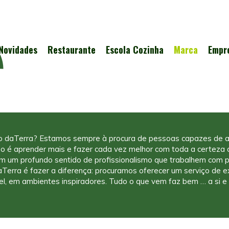
Novidades
Restaurante
Escola Cozinha
Marca
Empr
o daTerra? Estamos sempre à procura de pessoas capazes de a
o é aprender mais e fazer cada vez melhor com toda a certeza q
m um profundo sentido de profissionalismo que trabalhem com 
daTerra é fazer a diferença: procuramos oferecer um serviço de 
el, em ambientes inspiradores. Tudo o que vem faz bem … a si e