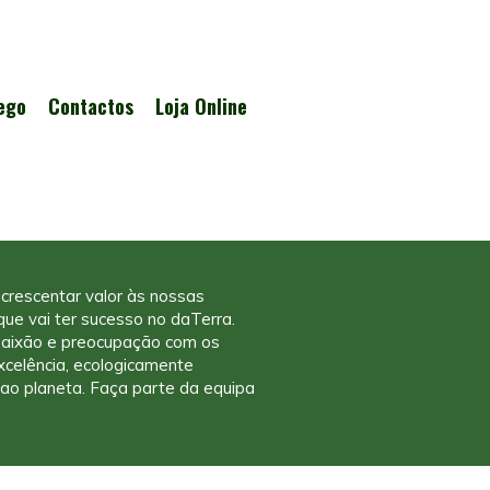
ego
Contactos
Loja Online
crescentar valor às nossas
ue vai ter sucesso no daTerra.
paixão e preocupação com os
excelência, ecologicamente
 ao planeta. Faça parte da equipa