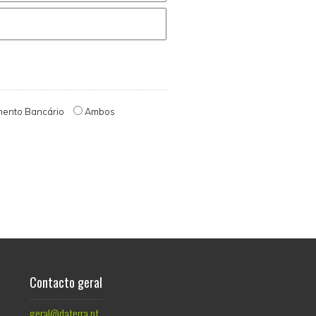
mento Bancário
Ambos
Contacto geral
geral@daterra.pt