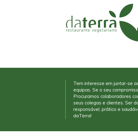
Tem interesse em juntar-se a
equipas. Se o seu compromiss
Procuramos colaboradores co
seus colegas e clientes. Ser 
responsável, prático e saudáv
daTerra!