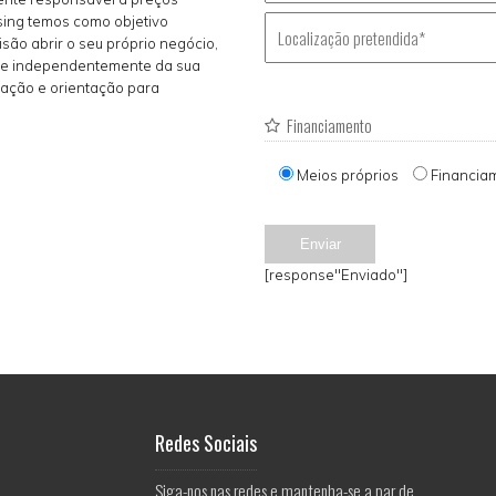
sing temos como objetivo
isão abrir o seu próprio negócio,
nde independentemente da sua
mação e orientação para
Financiamento
Meios próprios
Financia
[response"Enviado"]
Redes Sociais
Siga-nos nas redes e mantenha-se a par de