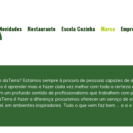
Novidades
Restaurante
Escola Cozinha
Marca
Empr
o daTerra? Estamos sempre à procura de pessoas capazes de a
o é aprender mais e fazer cada vez melhor com toda a certeza q
m um profundo sentido de profissionalismo que trabalhem com 
daTerra é fazer a diferença: procuramos oferecer um serviço de 
el, em ambientes inspiradores. Tudo o que vem faz bem … a si e