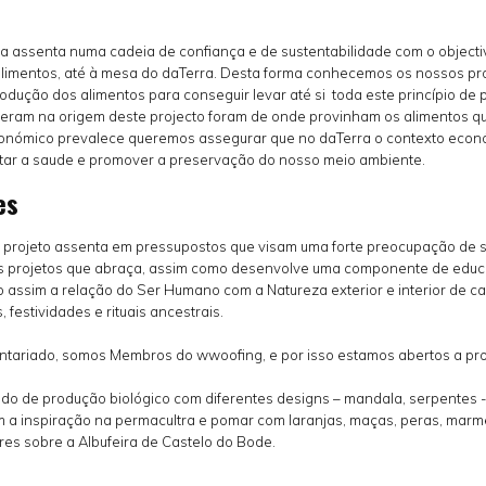
ica assenta numa cadeia de confiança e de sustentabilidade com o objectiv
alimentos, até à mesa do daTerra. Desta forma conhecemos os nossos prod
odução dos alimentos para conseguir levar até si toda este princípio de 
veram na origem deste projecto foram de onde provinham os alimentos q
onómico prevalece queremos assegurar que no daTerra o contexto econ
tar a saude e promover a preservação do nosso meio ambiente.
es
te projeto assenta em pressupostos que visam uma forte preocupação de s
os projetos que abraça, assim como desenvolve uma componente de educa
o assim a relação do Ser Humano com a Natureza exterior e interior de c
 festividades e rituais ancestrais.
tariado, somos Membros do wwoofing, e por isso estamos abertos a propo
do de produção biológico com diferentes designs – mandala, serpentes -
 a inspiração na permacultra e pomar com laranjas, maças, peras, marmel
s sobre a Albufeira de Castelo do Bode.