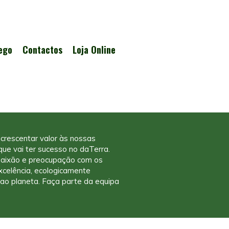
ego
Contactos
Loja Online
crescentar valor às nossas
ue vai ter sucesso no daTerra.
paixão e preocupação com os
excelência, ecologicamente
 ao planeta. Faça parte da equipa