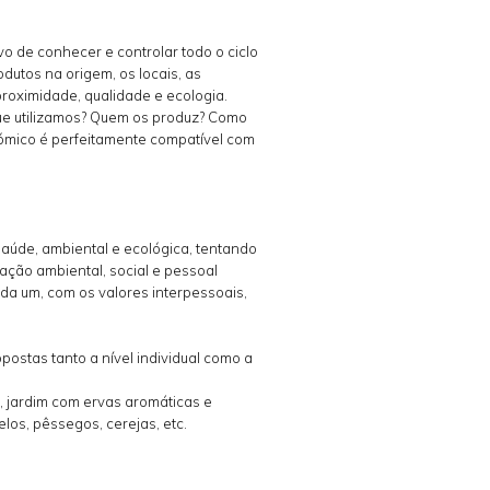
o de conhecer e controlar todo o ciclo
utos na origem, os locais, as
proximidade, qualidade e ecologia.
ue utilizamos? Quem os produz? Como
ómico é perfeitamente compatível com
aúde, ambiental e ecológica, tentando
ção ambiental, social e pessoal
ada um, com os valores interpessoais,
stas tanto a nível individual como a
, jardim com ervas aromáticas e
os, pêssegos, cerejas, etc.