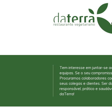
Tem interesse em juntar-se a
equipas. Se o seu compromiss
Procuramos colaboradores co
seus colegas e clientes. Ser 
responsável, prático e saudáv
daTerra!