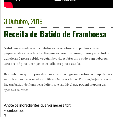
3 Outubro, 2019
Receita de Batido de Framboesa
Nutritivos e saudáveis, os batidos são uma ótima companhia seja ao
pequeno-almoço ou lanche. Em poucos minutos conseguimos juntar frutas
deliciosas à nossa bebida vegetal favorita e obter um batido para beber em
casa, ou até para levar para o trabalho ou para a escola.
Bem sabemos que, depois das férias e com o regresso à rotina, o tempo torna-
se mais escasso e as receitas práticas são bem-vindas. Por isso, hoje trazemos-
lhe um batido de framboesa delicioso e saudável que poderá preparar em
apenas 5 minutos.
Anote os ingredientes que vai necessitar:
Framboesas
Banana