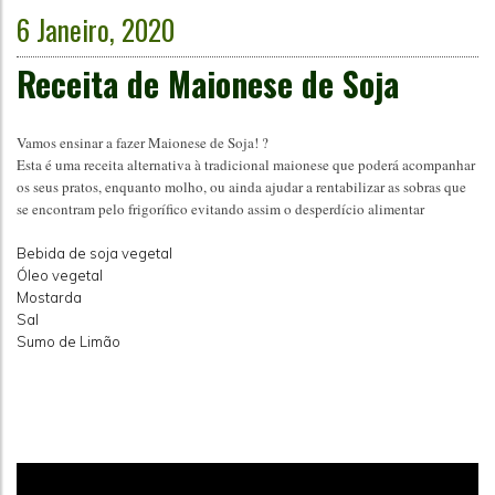
6 Janeiro, 2020
Receita de Maionese de Soja
Vamos ensinar a fazer Maionese de Soja! ?
Esta é uma receita alternativa à tradicional maionese que poderá acompanhar
os seus pratos, enquanto molho, ou ainda ajudar a rentabilizar as sobras que
se encontram pelo frigorífico evitando assim o desperdício alimentar
Bebida de soja vegetal
Óleo vegetal
Mostarda
Sal
Sumo de Limão