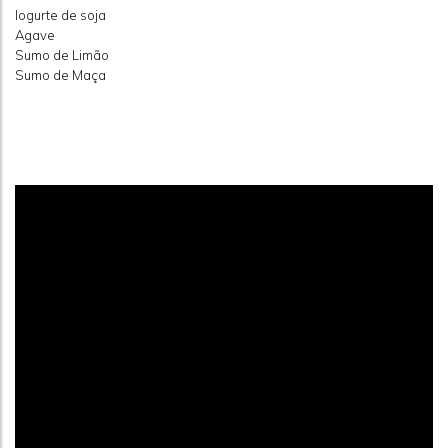
Iogurte de soja
Agave
Sumo de Limão
Sumo de Maça