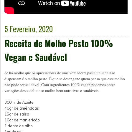
5 Fevereiro, 2020
Receita de Molho Pesto 100%
Vegan e Saudável
Se há molho que os apreciadores de uma verdadeira pasta italiana não
dispensam é o molho pesto. E que se desengane quem pensa que este molho
não pode ser saudável. Com ingredientes 100% vegan podemos obter
variações deste delicioso molho bem nutritivas e saudáveis.
300ml de Azeite
40gr de amêndoas
15gr de salsa
10gr de manjericão
1 dente de alho
1gr de sal