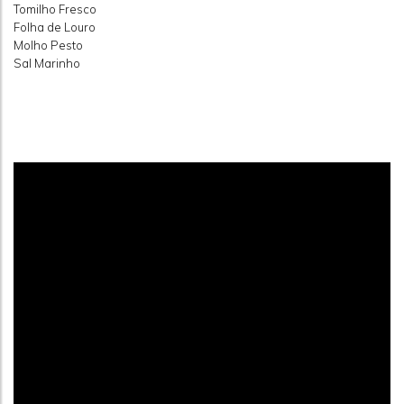
Tomilho Fresco
Folha de Louro
Molho Pesto
Sal Marinho