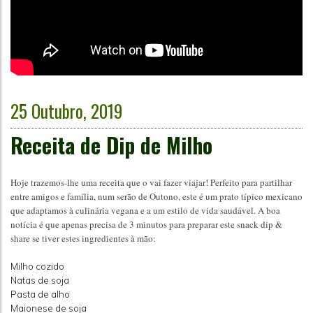
25 Outubro, 2019
Receita de Dip de Milho
Hoje trazemos-lhe uma receita que o vai fazer viajar! Perfeito para partilhar
entre amigos e família, num serão de Outono, este é um prato típico mexicano
que adaptamos à culinária vegana e a um estilo de vida saudável. A boa
notícia é que apenas precisa de 3 minutos para preparar este snack dip &
share se tiver estes ingredientes à mão:
Milho cozido
Natas de soja
Pasta de alho
Maionese de soja