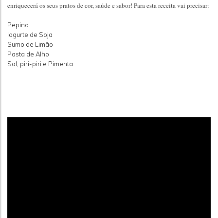
enriquecerá os seus pratos de cor, saúde e sabor! Para esta receita vai precisar:
Pepino
Iogurte de Soja
Sumo de Limão
Pasta de Alho
Sal, piri-piri e Pimenta