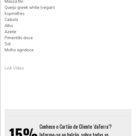
Massa filo
Queijo greek white (vegan)
Espinafres
Cebola
Alho
Azeite
Pimentão doce
Sal
Molho agridoce
Link Vídeo
15%
Conhece o Cartão de Cliente ‘daTerra’?
Informe-se ao balcão, sobre todas as