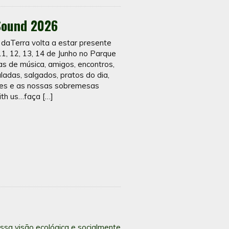
Sound 2026
erra volta a estar presente
1, 12, 13, 14 de Junho no Parque
as de música, amigos, encontros,
ladas, salgados, pratos do dia,
ies e as nossas sobremesas
ith us…faça […]
ssa visão ecológica e socialmente