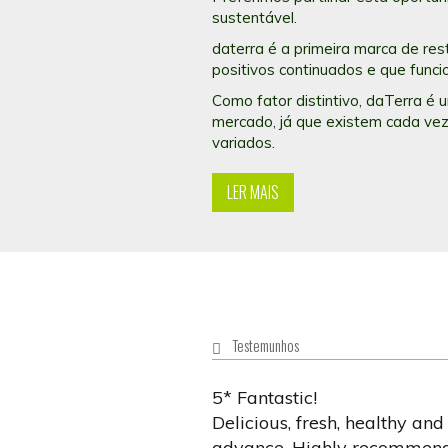
sustentável.
daterra é a primeira marca de re
positivos continuados e que func
Como fator distintivo, daTerra é
mercado, já que existem cada vez
variados.
LER MAIS
Testemunhos
5* Fantastic!
Delicious, fresh, healthy and
advance. Highly recommend i