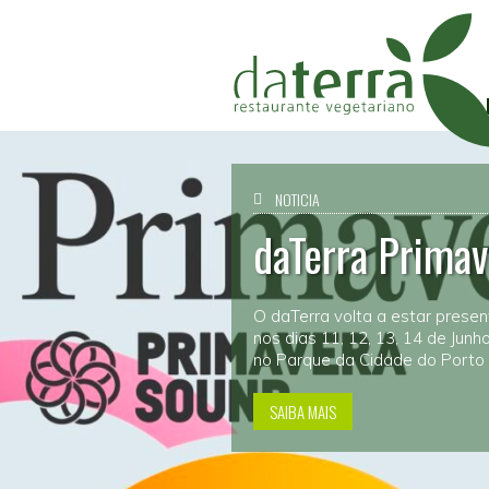
NOTICIA
daTerra Prima
O daTerra volta a estar prese
nos dias 11, 12, 13, 14 de Junh
no Parque da Cidade do Porto
SAIBA MAIS