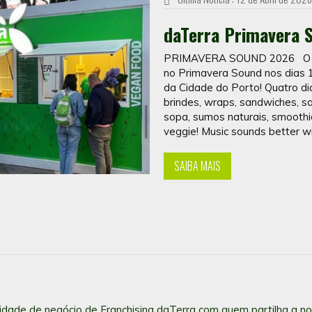
daTerra Primavera 
PRIMAVERA SOUND 2026 O daT
no Primavera Sound nos dias 1
da Cidade do Porto! Quatro di
brindes, wraps, sandwiches, sa
sopa, sumos naturais, smooth
veggie! Music sounds better w
SAIBA MAIS
nidade de negócio de Franchising daTerra com quem partilha a no